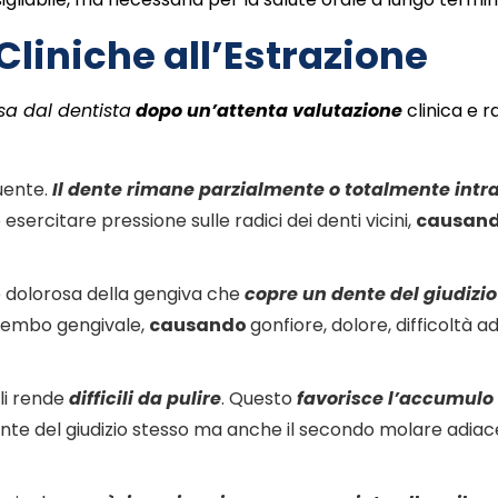
 Cliniche all’Estrazione
sa dal dentista
dopo un’attenta valutazione
clinica e r
quente
.
Il dente rimane parzialmente o totalmente intr
esercitare pressione sulle radici dei denti vicini
,
causando
 dolorosa della gengiva
che
copre un dente del giudizi
 lembo gengivale,
causando
gonfiore, dolore, difficoltà ad
 li rende
difficili da pulire
. Questo
favorisce l’accumulo 
ente del giudizio stesso ma anche il secondo molare adia