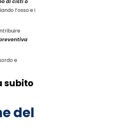
o di cisti o
ando l’osso e i
ntribuire
 preventiva
sordo e
a subito
ne del