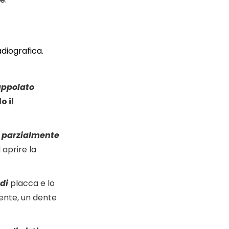
adiografica.
appolato
 il
o parzialmente
 aprire la
di
placca
e lo
cente
, un dente