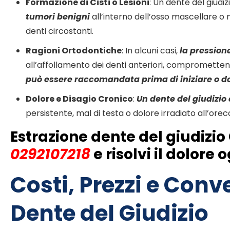
Formazione di Cisti o Lesioni
: Un dente del giudiz
tumori benigni
all’interno dell’osso mascellare o
denti circostanti
.
Ragioni Ortodontiche
: In alcuni casi,
la pression
all’affollamento dei denti anteriori
, compromettendo
può essere raccomandata prima di iniziare o d
Dolore e Disagio Cronico
:
Un dente del giudizio 
persistente, mal di testa o dolore irradiato all’ore
Estrazione dente del giudizi
0292107218
e risolvi il dolore
Costi, Prezzi e Conv
Dente del Giudizio