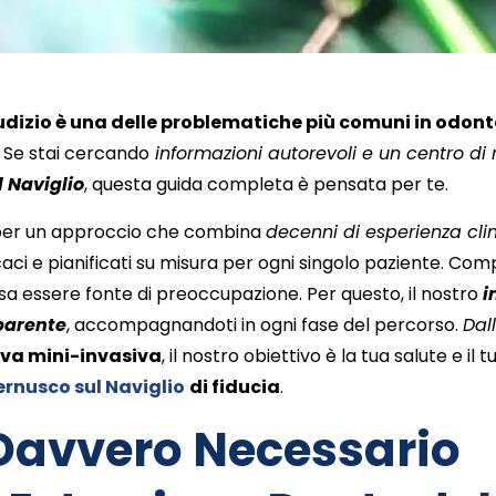
iudizio è una delle problematiche più comuni in odont
. Se stai cercando
informazioni autorevoli e un centro di 
l Naviglio
, questa guida completa è pensata per te.
 per un approccio che combina
decenni di esperienza clin
icaci e pianificati su misura per ogni singolo paziente.
Comp
a essere fonte di preoccupazione
. Per questo, il nostro
i
parente
, accompagnandoti in ogni fase del percorso.
Dal
iva mini-invasiva
,
il nostro obiettivo è la tua salute e il
ernusco sul Naviglio
di fiducia
.
Davvero Necessario