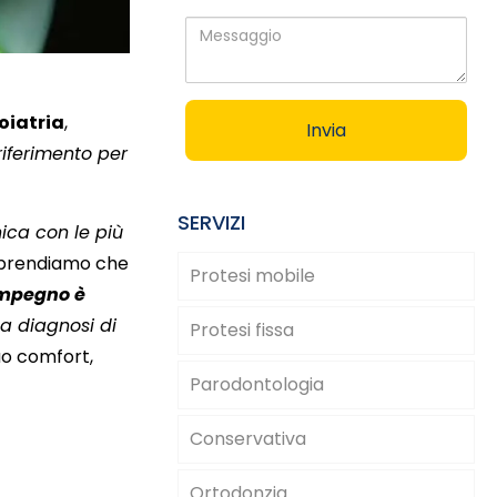
Messaggio
oiatria
,
riferimento per
SERVIZI
ica con le più
rendiamo che
Protesi mobile
mpegno è
la diagnosi di
Protesi fissa
 tuo comfort
,
Parodontologia
Conservativa
Ortodonzia