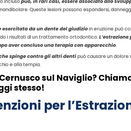
io incluso
può,
in rari casi
, essere associato allo svilupp
 mandibolare.
Queste lesioni possono espandersi, danneggi
e esercitata da un dente del giudizio
in eruzione
può co
 i risultati di un trattamento ortodontico.
L’estrazione
opo aver concluso una terapia con apparecchio
.
che spinge contro gli altri denti
può causare
un dolore 
cchio e alla tempia
.
o Cernusco sul Naviglio? Chiam
 oggi stesso!
enzioni per l’Estrazio