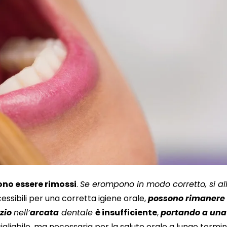
vono essere rimossi
.
Se erompono in modo corretto, si al
essibili per una corretta igiene orale,
possono rimanere a
zio
nell’
arcata
dentale
è insufficiente
,
portando a una 
gliabile, ma necessaria per la salute orale a lungo termin