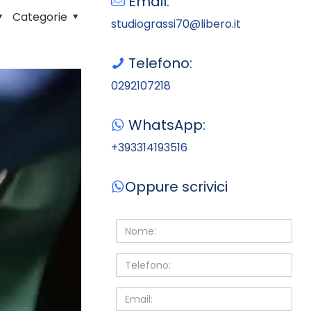
Email:
Categorie
studiograssi70@libero.it
Telefono:
0292107218
WhatsApp:
+393314193516
Oppure scrivici
Nome:
Telefono:
Email: