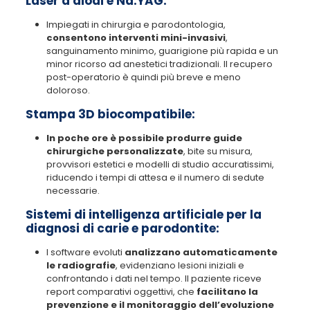
Laser a diodi e Nd:YAG:
Impiegati in chirurgia e parodontologia,
consentono interventi mini-invasivi
,
sanguinamento minimo, guarigione più rapida e un
minor ricorso ad anestetici tradizionali. Il recupero
post-operatorio è quindi più breve e meno
doloroso.
Stampa 3D biocompatibile:
In poche ore è possibile produrre guide
chirurgiche personalizzate
, bite su misura,
provvisori estetici e modelli di studio accuratissimi,
riducendo i tempi di attesa e il numero di sedute
necessarie.
Sistemi di intelligenza artificiale per la
diagnosi di carie e parodontite:
I software evoluti
analizzano automaticamente
le radiografie
, evidenziano lesioni iniziali e
confrontando i dati nel tempo. Il paziente riceve
report comparativi oggettivi, che
facilitano la
prevenzione e il monitoraggio dell’evoluzione