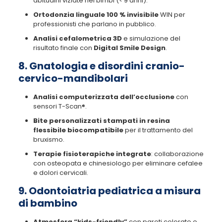
abitudini viziate nei bimbi (< 9 anni).
Ortodonzia linguale 100 % invisibile
WIN per
professionisti che parlano in pubblico.
Analisi cefalometrica 3D
e simulazione del
risultato finale con
Digital Smile Design
.
8. Gnatologia e disordini cranio-
cervico-mandibolari
Analisi computerizzata dell’occlusione
con
sensori T-Scan®.
Bite personalizzati stampati in resina
flessibile biocompatibile
per il trattamento del
bruxismo.
Terapie fisioterapiche integrate
: collaborazione
con osteopata e chinesiologo per eliminare cefalee
e dolori cervicali.
9. Odontoiatria pediatrica a misura
di bambino
Atmosfera “kids-friendly”
con pareti colorate e