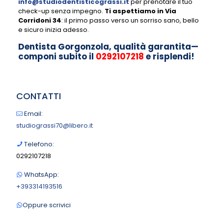
info@studiodentisticograssi.it
per prenotare il tuo
check-up senza impegno.
Ti aspettiamo in Via
Corridoni 34
: il primo passo verso un sorriso sano, bello
e sicuro inizia adesso.
Dentista Gorgonzola, qualità garantita—
componi subito il
0292107218
e risplendi!
CONTATTI
Email:
studiograssi70@libero.it
Telefono:
0292107218
WhatsApp:
+393314193516
Oppure scrivici