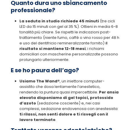
Quanto dura uno sbiancamento
professionale?
La seduta in studio richiede 45 minuti
(tre cicli
LED da 15 minuti con gel al 35 %). Ottieni in media 6-8
tonalità più chiare. Se rispetti le indicazioni post-
trattamento (niente fumo, caffè o vino rosso per 48 h
e uso del dentifricio remineralizzante fornito) i
l
risultato si mantiene 12-18 mesi
; i richiami
domiciliari con mascherine personalizzate possono
prolungarlo ulteriormente.
E se ho paura dell’ago?
Usiamo The Wand®
, un iniettore computer-
assistito che dosa lentamente l’anestetico,
rendendo la puntura quasi impercettibile.
Per ansia
elevata
disponiamo di gel topici, protossido
d’azoto
(sedazione cosciente) e, nei casi
complessi, sedazione endovenosa con anestesista:
ti rilassi, non senti dolore e ti risvegli con il
lavoro terminato
.