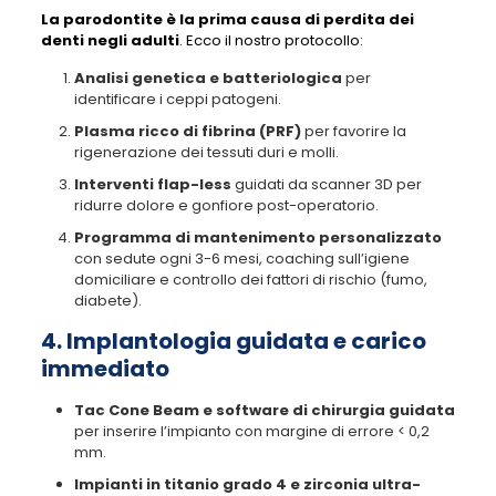
La parodontite è la prima causa di perdita dei
denti negli adulti
. Ecco il nostro protocollo:
Analisi genetica e batteriologica
per
identificare i ceppi patogeni.
Plasma ricco di fibrina (PRF)
per favorire la
rigenerazione dei tessuti duri e molli.
Interventi flap-less
guidati da scanner 3D per
ridurre dolore e gonfiore post-operatorio.
Programma di mantenimento personalizzato
con sedute ogni 3-6 mesi, coaching sull’igiene
domiciliare e controllo dei fattori di rischio (fumo,
diabete).
4. Implantologia guidata e carico
immediato
Tac Cone Beam e software di chirurgia guidata
per inserire l’impianto con margine di errore < 0,2
mm.
Impianti in titanio grado 4 e zirconia ultra-