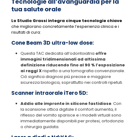
Tecnologie all’avanguardia per la
tua salute orale
Lo Studio Grassi integra cinque tecnologie chiave
che migliorano concretamente l’esperienza clinica e i
risultati di cura:
Cone Beam 3D ultra-low dose
:
Questa TAC dedicata all’odontoiatria
offre
immagini tridimensionali ad altissima
definizione riducendo fino al 90 % l’esposizione
ai raggi X
rispetto a una tomografia convenzionale.
Ciò significa diagnosi più precise e maggiore
sicurezza biologica, soprattutto nei controlli ripetuti.
Scanner intraorale iTero 5D:
Addio alle impronte in silicone fastidiose
. Con
la scansione ottica digitale il comfort aumenta, il
riflesso del vomito sparisce e i modelli virtuali sono
immediatamente disponibili per protesi, ortodonzia
o chirurgia guidata.