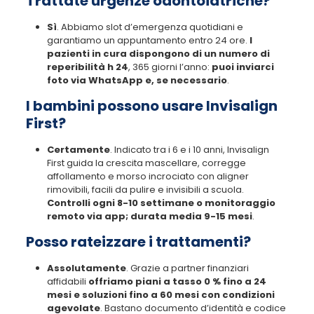
Trattate urgenze odontoiatriche?
Sì
. Abbiamo slot d’emergenza quotidiani e
garantiamo un appuntamento entro 24 ore.
I
pazienti in cura dispongono di un numero di
reperibilità h 24
, 365 giorni l’anno:
puoi inviarci
foto via WhatsApp e, se necessario
.
I bambini possono usare Invisalign
First?
Certamente
. Indicato tra i 6 e i 10 anni, Invisalign
First guida la crescita mascellare, corregge
affollamento e morso incrociato con aligner
rimovibili, facili da pulire e invisibili a scuola.
Controlli ogni 8-10 settimane o monitoraggio
remoto via app; durata media 9-15 mesi
.
Posso rateizzare i trattamenti?
Assolutamente
. Grazie a partner finanziari
affidabili
offriamo piani a tasso 0 % fino a 24
mesi e soluzioni fino a 60 mesi con condizioni
agevolate
. Bastano documento d’identità e codice