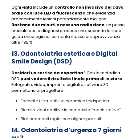
Ogni visita include un
controllo non invasivo del cavo
orale con luce LED a fluorescenza
che evidenzia
precocemente lesioni potenzialmente maligne.
Bastano due minuti e nessuna radiazione
: un passo
cruciale per la diagnosi precoce che, secondo le linee
guida oncologiche, aumenta il tasso di sopravvivenza
oltre l’85 %.
13. Odontoiatria estetica e Digital
Smile Design (DSD)
Desideri un sorriso da copertina?
Con la metodica
DSD
puoi vedere il risultato finale prima di iniziare
.
Fotografie, video, impronte digitali e software 3D
permettono di progettare:
Faccette ultra-sottili in ceramica feldspatica
Ricostruzioni additive in composito “mock-up live”
Riallineamenti rapidi con aligner parziali
14. Odontoiatria d’urgenza 7 giorni
su 7