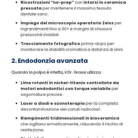
Ricostruzioni “no-prep”
con
intarsi in ceramica
pressata
per mantenere il massimo tessuto
dentale sano.
Impiego del microscopio operatorio Zeiss
per
ingrandimenti fino a 30× e margini di chiusura
pressoché invisibili.
Tracciamento fotografico
prima-dopo per
monitorare la stabilità cromatica a distanza di anni.
2. Endodonzia avanzata
Quando la polpa è infetta, il Dr. Grassi utilizza:
Lime rotanti in nichel-titanio controllate da
motori endodontici con torque variabile
per
sagomature precise.
Laser a diodi e ozonoterapia
per la completa
decontaminazione dei canali radicolari.
Riempimenti tridimensionali in bioceramica
che sigillano ermeticamente, riducendo il rischio di
reinfezione.