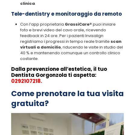
clinica
.
Tele-dentistry e monitoraggio da remoto
Con l’app proprietaria
GrassiCare®
puoi inviare
foto e brevi video del cavo orale, ricevendo
feedback in 24 ore. Per i pazienti Invisalign
registriamo i progressi in tempo reale tramite
scan
virtuali a domicilio
, riducendo le visite in studio del
40 % e mantenendo comunque un controllo clinico
costante.
Dalla prevenzione all’estetica, il tuo
Dentista Gorgonzola ti aspetta:
0292107218
.
Come prenotare la tua visita
gratuita?