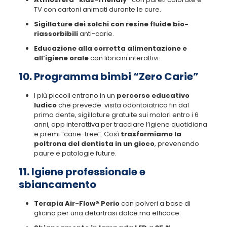
TV con cartoni animati durante le cure.
Sigillature dei solchi con resine fluide bio-
riassorbibili
anti-carie.
Educazione alla corretta alimentazione e
all’igiene orale
con libricini interattivi.
10. Programma bimbi “Zero Carie”
I più piccoli entrano in un
percorso educativo
ludico
che prevede: visita odontoiatrica fin dal
primo dente, sigillature gratuite sui molari entro i 6
anni, app interattiva per tracciare l’igiene quotidiana
e premi “carie-free”. Così
trasformiamo la
poltrona del dentista in un gioco
, prevenendo
paure e patologie future.
11. Igiene professionale e
sbiancamento
Terapia Air-Flow® Perio
con polveri a base di
glicina per una detartrasi dolce ma efficace.