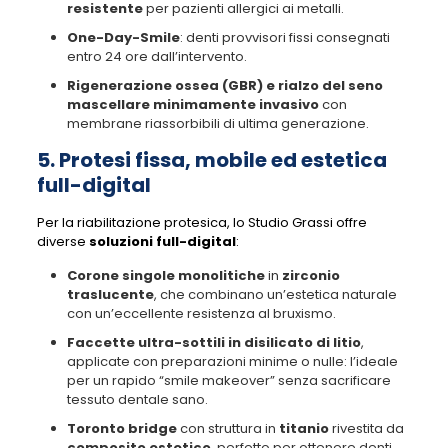
resistente
per pazienti allergici ai metalli.
One-Day-Smile
: denti provvisori fissi consegnati
entro 24 ore dall’intervento.
Rigenerazione ossea (GBR)
e rialzo del seno
mascellare minimamente invasivo
con
membrane riassorbibili di ultima generazione.
5. Protesi fissa, mobile ed estetica
full-digital
Per la riabilitazione protesica, lo Studio Grassi offre
diverse
soluzioni full-digital
:
Corone singole monolitiche
in
zirconio
traslucente
, che combinano un’estetica naturale
con un’eccellente resistenza al bruxismo.
Faccette ultra-sottili in disilicato di litio
,
applicate con preparazioni minime o nulle: l’ideale
per un rapido “smile makeover” senza sacrificare
tessuto dentale sano.
Toronto bridge
con struttura in
titanio
rivestita da
composito estetico
, perfetto per ottenere denti