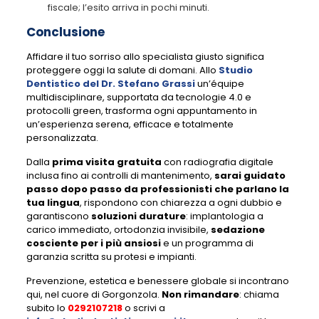
fiscale; l’esito arriva in pochi minuti.
Conclusione
Affidare il tuo sorriso allo specialista giusto significa
proteggere oggi la salute di domani. Allo
Studio
Dentistico del Dr. Stefano Grassi
un’équipe
multidisciplinare, supportata da tecnologie 4.0 e
protocolli green, trasforma ogni appuntamento in
un’esperienza serena, efficace e totalmente
personalizzata.
Dalla
prima visita gratuita
con radiografia digitale
inclusa fino ai controlli di mantenimento,
sarai guidato
passo dopo passo da professionisti che parlano la
tua lingua
, rispondono con chiarezza a ogni dubbio e
garantiscono
soluzioni durature
: implantologia a
carico immediato, ortodonzia invisibile,
sedazione
cosciente per i più ansiosi
e un programma di
garanzia scritta su protesi e impianti.
Prevenzione, estetica e benessere globale si incontrano
qui, nel cuore di Gorgonzola.
Non rimandare
: chiama
subito lo
0292107218
o scrivi a