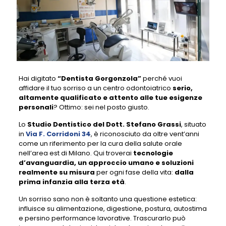
Hai digitato
“Dentista Gorgonzola”
perché vuoi
affidare il tuo sorriso a un centro odontoiatrico
serio,
altamente qualificato e attento alle tue esigenze
personali
? Ottimo: sei nel posto giusto.
Lo
Studio Dentistico del Dott. Stefano Grassi
, situato
in
Via F. Corridoni 34
, è riconosciuto da oltre vent’anni
come un riferimento per la cura della salute orale
nell’area est di Milano. Qui troverai
tecnologie
d’avanguardia, un approccio umano e soluzioni
realmente su misura
per ogni fase della vita:
dalla
prima infanzia alla terza età
.
Un sorriso sano non è soltanto una questione estetica:
influisce su alimentazione, digestione, postura, autostima
e persino performance lavorative. Trascurarlo può