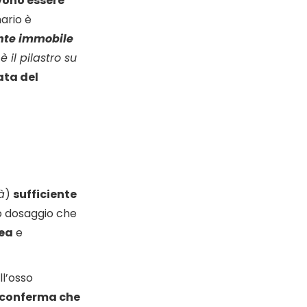
ono essere
mario è
ente immobile
 il pilastro su
ata del
à
)
sufficiente
o dosaggio che
sea
e
ll’osso
 conferma che