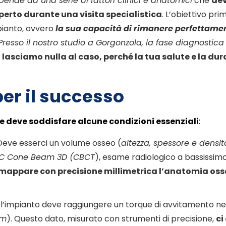
ende da una serie di fattori clinici e anatomici
che
dev
erto durante una visita specialistica
. L’obiettivo pri
mpianto, ovvero
la sua capacità di rimanere perfettam
Presso il nostro studio a Gorgonzola, la fase diagnostica è
 lasciamo nulla al caso, perché la tua salute e la dur
er il successo
te deve soddisfare alcune condizioni essenziali
:
o. Deve esserci un volume osseo (
altezza, spessore e densit
C Cone Beam 3D (CBCT
), esame radiologico a bassissim
 mappare con precisione millimetrica l’anatomia os
, l’impianto deve raggiungere un torque di avvitamento ne
cm
). Questo dato, misurato con strumenti di precisione,
ci