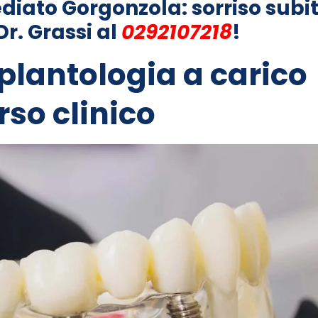
iato Gorgonzola: sorriso subit
r. Grassi al
0292107218
!
plantologia a carico
rso clinico