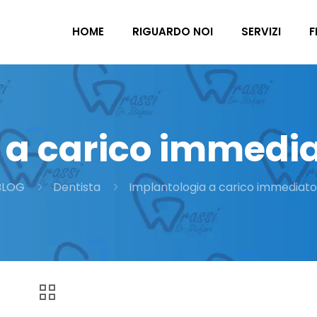
HOME
RIGUARDO NOI
SERVIZI
F
 a carico immedi
BLOG
Dentista
Implantologia a carico immediat