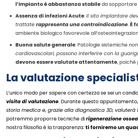
l’impianto è abbastanza stabile
da sopportare il
Assenza di infezioni Acute
:
Il sito implantare d
trattate
rappresenta una controindicazione
.
È 
ambiente biologico favorevole all’osteointegrazion
Buona salute generale
: Patologie sistemiche no
cardiovascolari, possono interferire con la guarig
devono essere valutate attentamente
, poiché
La valutazione specialist
L’unico modo per sapere con certezza se sei un candida
visita di valutazione
. Durante questo appuntamento
storia medica e, grazie alla diagnostica 3D, valuterà 
potremmo proporre tecniche di
rigenerazione osse
nostra filosofia è la trasparenza:
ti forniremo un qua