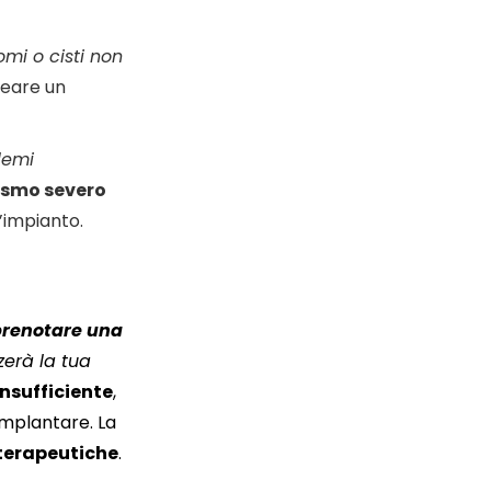
omi o cisti non
eare un
lemi
xismo severo
’impianto.
prenotare una
zerà la tua
insufficiente
,
implantare. La
 terapeutiche
.