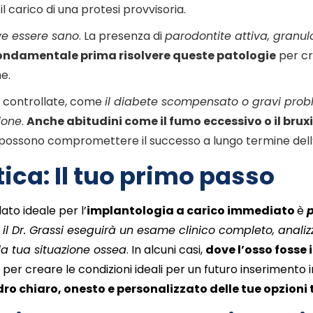
 carico di una protesi provvisoria.
eve essere sano
. La presenza di
parodontite attiva, granul
fondamentale prima risolvere queste patologie
per cr
e.
n controllate, come
il diabete scompensato o gravi prob
ione
.
Anche abitudini come il fumo eccessivo o il bru
 possono compromettere il successo a lungo termine dell
ica: Il tuo primo passo
to ideale per l’
implantologia a carico immediato
è
,
il Dr. Grassi eseguirà un esame clinico completo, analiz
la tua situazione ossea
. In alcuni casi,
dove l’osso fosse 
a
per creare le condizioni ideali per un futuro inserimento 
dro chiaro, onesto e personalizzato delle tue opzioni