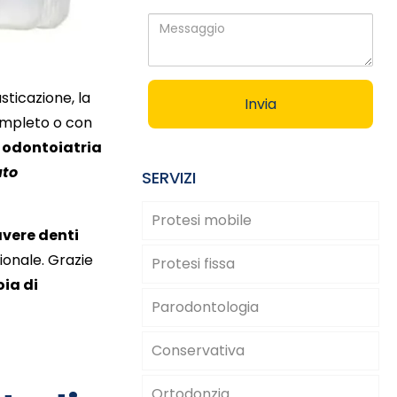
Messaggio
ticazione, la
ncompleto o con
 odontoiatria
ato
SERVIZI
Protesi mobile
avere denti
zionale. Grazie
Protesi fissa
oia di
Parodontologia
Conservativa
Ortodonzia