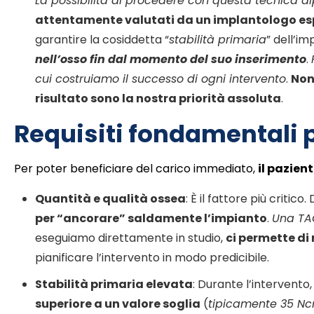
La possibilità di procedere con questa tecnica dip
attentamente valutati da un implantologo esp
garantire la cosiddetta “
stabilità primaria
” dell’i
nell’osso fin dal momento del suo inserimento
.
cui costruiamo il successo di ogni intervento
.
Non
risultato sono la nostra priorità assoluta
.
Requisiti fondamentali p
Per poter beneficiare del carico immediato,
il pazien
Quantità e qualità ossea
: È il fattore più critic
per “ancorare” saldamente l’impianto
.
Una TA
eseguiamo direttamente in studio,
ci permette di
pianificare l’intervento in modo predicibile.
Stabilità primaria elevata
: Durante l’intervento
superiore a un valore soglia
(
tipicamente 35 N