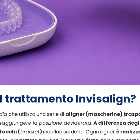
l trattamento Invisalign?
dia
che utilizza una serie di
aligner (mascherine) traspa
 raggiungere la posizione desiderata
.
A differenza deg
ttacchi (
bracket
)
incollati sui denti. Ogni aligner
è realiz