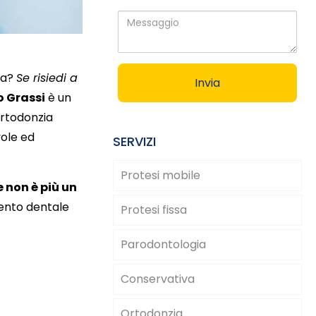
Messaggio
na?
Se risiedi a
o Grassi
è un
’ortodonzia
vole ed
SERVIZI
Protesi mobile
e non è più un
mento dentale
Protesi fissa
Parodontologia
Conservativa
Ortodonzia