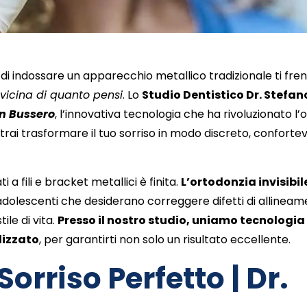
 di indossare un apparecchio metallico tradizionale ti fre
ù vicina di quanto pensi
. Lo
Studio Dentistico Dr. Stefan
gn Bussero
, l’innovativa tecnologia che ha rivoluzionato l
potrai trasformare il tuo sorriso in modo discreto, conforte
i a fili e bracket metallici è finita.
L’ortodonzia invisibil
adolescenti che desiderano correggere difetti di allinea
ile di vita.
Presso il nostro studio, uniamo tecnologia
lizzato
, per garantirti non solo un risultato eccellente.
orriso Perfetto | Dr.