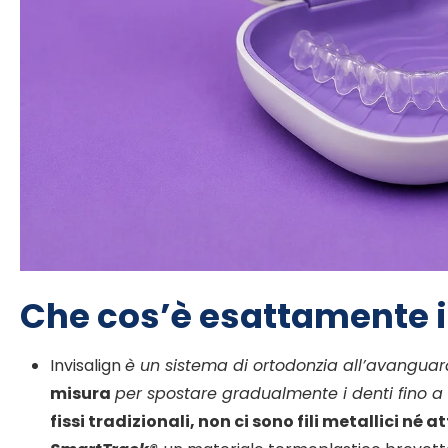
Che cos’è esattamente i
Invisalign
è un sistema di ortodonzia all’avanguar
misura
per spostare gradualmente i denti fino a
fissi tradizionali, non ci sono fili metallici né a