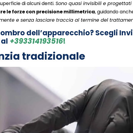
erficie di alcuni denti.
Sono quasi invisibili e progettat
are le forze con precisione millimetrica
, guidando anche
lmente e senza lasciare traccia al termine del trattame
ngombro dell’apparecchio? Scegli Inv
 al
+39331419
3516
!
nzia tradizionale