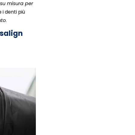
i su misura per
 i denti più
nto
.
isalign