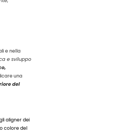
nte
,
li e nella
erca e sviluppo
co,
licare una
riore del
li aligner dei
so colore del