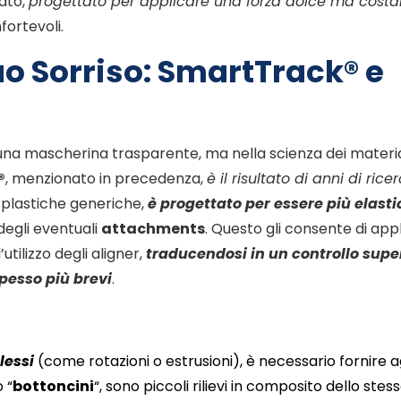
ato,
progettato per applicare una forza dolce ma costa
fortevoli.
Tuo Sorriso: SmartTrack® e
di una mascherina trasparente, ma nella scienza dei materia
®
, menzionato in precedenza,
è il risultato di anni di ric
re plastiche generiche,
è progettato per essere più elasti
degli eventuali
attachments
. Questo gli consente di app
utilizzo degli aligner,
traducendosi in un controllo supe
pesso più brevi
.
lessi
(come rotazioni o estrusioni), è necessario fornire ag
o “
bottoncini
“, sono piccoli rilievi in composito dello stes